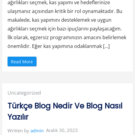
a
ağırlıkları seçmek, kas yapımı ve hedeflerinize
n
y
ulaşmanız açısından kritik bir rol oynamaktadır. Bu
a
E
makalede, kas yapımını desteklemek ve uygun
t
k
ağırlıkları seçmek için bazı ipuçlarını paylaşacağım.
i
l
İlk olarak, egzersiz programınızın amacını belirlemek
i
l
i
önemlidir. Eğer kas yapımına odaklanmak […]
ğ
i
n
i
“
Read More
Ö
K
l
a
ç
s
m
Y
e
a
”
p
ı
Posted
Uncategorized
m
ı
v
in:
Türkçe Blog Nedir Ve Blog Nasıl
e
F
i
Yazılır
t
n
e
s
Aralık 30, 2023
Written by
admin
s