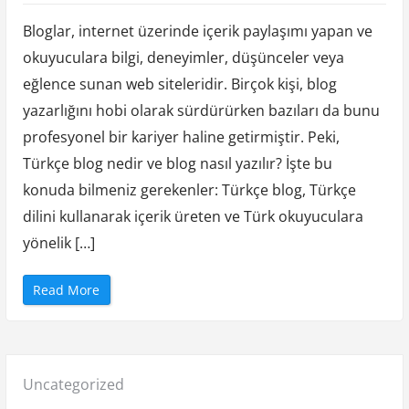
G
y
m
Bloglar, internet üzerinde içerik paylaşımı yapan ve
d
e
okuyuculara bilgi, deneyimler, düşünceler veya
U
y
eğlence sunan web siteleridir. Birçok kişi, blog
g
u
n
yazarlığını hobi olarak sürdürürken bazıları da bunu
A
ğ
profesyonel bir kariyer haline getirmiştir. Peki,
ı
r
Türkçe blog nedir ve blog nasıl yazılır? İşte bu
l
ı
konuda bilmeniz gerekenler: Türkçe blog, Türkçe
k
l
dilini kullanarak içerik üreten ve Türk okuyuculara
a
r
ı
yönelik […]
S
e
ç
m
“
Read More
e
T
K
ü
ı
r
l
k
a
ç
v
e
u
B
z
Posted
Uncategorized
l
u
o
”
g