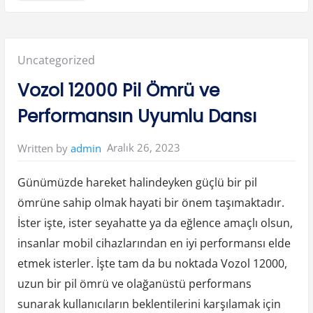
r
m
a
n
ı
n
Posted
Uncategorized
D
e
r
in:
Vozol 12000 Pil Ömrü ve
i
n
l
Performansın Uyumlu Dansı
i
k
l
e
Aralık 26, 2023
Written by
admin
r
i
n
d
Günümüzde hareket halindeyken güçlü bir pil
e
M
ömrüne sahip olmak hayati bir önem taşımaktadır.
i
n
İster işte, ister seyahatte ya da eğlence amaçlı olsun,
e
c
r
insanlar mobil cihazlarından en iyi performansı elde
a
f
etmek isterler. İşte tam da bu noktada Vozol 12000,
t
O
uzun bir pil ömrü ve olağanüstü performans
k
ç
sunarak kullanıcıların beklentilerini karşılamak için
u