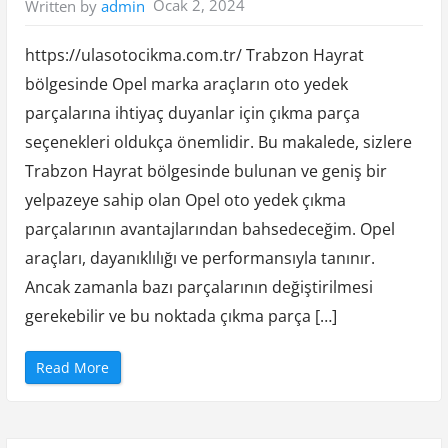
Ocak 2, 2024
Written by
admin
k
S
o
s
https://ulasotocikma.com.tr/ Trabzon Hayrat
y
a
bölgesinde Opel marka araçların oto yedek
l
M
parçalarına ihtiyaç duyanlar için çıkma parça
e
d
y
seçenekleri oldukça önemlidir. Bu makalede, sizlere
a
V
Trabzon Hayrat bölgesinde bulunan ve geniş bir
a
r
yelpazeye sahip olan Opel oto yedek çıkma
l
ı
parçalarının avantajlarından bahsedeceğim. Opel
ğ
ı
araçları, dayanıklılığı ve performansıyla tanınır.
n
ı
z
Ancak zamanla bazı parçalarının değiştirilmesi
ı
Y
gerekebilir ve bu noktada çıkma parça […]
ü
k
s
e
“
Read More
l
T
t
r
i
a
n
b
”
z
o