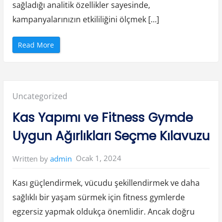
sağladığı analitik özellikler sayesinde,
kampanyalarınızın etkililiğini ölçmek […]
“
Read More
O
p
e
n
c
a
r
Posted
Uncategorized
t
M
a
in:
Kas Yapımı ve Fitness Gymde
ğ
a
z
Uygun Ağırlıkları Seçme Kılavuzu
a
A
n
a
Ocak 1, 2024
Written by
admin
l
i
t
i
Kası güçlendirmek, vücudu şekillendirmek ve daha
ğ
i
sağlıklı bir yaşam sürmek için fitness gymlerde
K
a
egzersiz yapmak oldukça önemlidir. Ancak doğru
m
p