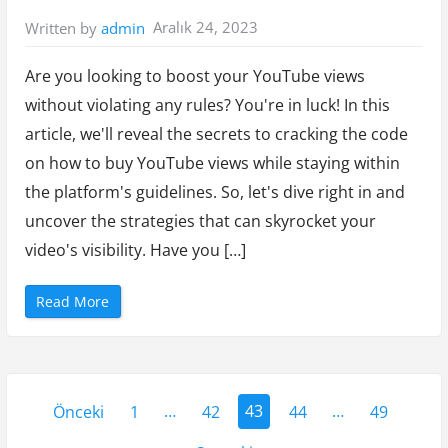
z
m
Aralık 24, 2023
Written by
admin
e
t
l
e
Are you looking to boost your YouTube views
r
i
without violating any rules? You're in luck! In this
T
a
article, we'll reveal the secrets to cracking the code
t
i
on how to buy YouTube views while staying within
l
i
n
the platform's guidelines. So, let's dive right in and
i
z
uncover the strategies that can skyrocket your
i
Ö
video's visibility. Have you […]
z
e
l
K
“
Read More
ı
C
l
r
ı
a
n
c
”
k
i
Y
n
g
Önceki
1
…
42
43
44
…
49
t
a
h
e