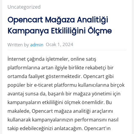
n
Posted
Uncategorized
H
a
y
in:
Opencart Mağaza Analitiği
r
a
t
Kampanya Etkililiğini Ölçme
O
p
e
l
Ocak 1, 2024
Written by
admin
O
t
o
Y
İnternet çağında işletmeler, online satış
e
d
platformlarına artan ilgiyle birlikte rekabetçi bir
e
k
ortamda faaliyet göstermektedir. Opencart gibi
Ç
ı
k
popüler bir e-ticaret platformu kullanıcılarına birçok
m
a
avantaj sunsa da, başarılı bir mağaza yönetimi için
P
a
kampanyaların etkililiğini ölçmek önemlidir. Bu
r
ç
makalede, Opencart mağaza analitiği araçlarını
a
l
kullanarak kampanyalarınızın performansını nasıl
a
r
ı
takip edebileceğinizi anlatacağım. Opencart'ın
”