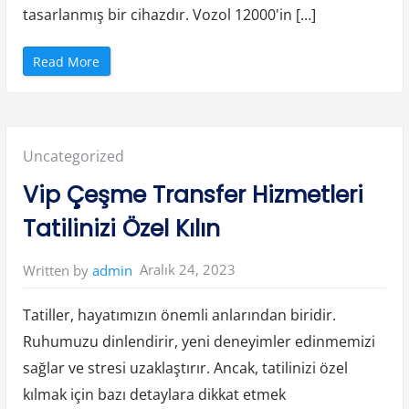
M
tasarlanmış bir cihazdır. Vozol 12000'in […]
a
s
a
s
“
ı
Read More
V
Y
o
a
z
p
o
ı
l
m
1
ı
2
”
Posted
Uncategorized
0
0
0
in:
Vip Çeşme Transfer Hizmetleri
P
i
l
Tatilinizi Özel Kılın
Ö
m
r
ü
Aralık 24, 2023
Written by
admin
v
e
P
e
Tatiller, hayatımızın önemli anlarından biridir.
r
f
Ruhumuzu dinlendirir, yeni deneyimler edinmemizi
o
r
sağlar ve stresi uzaklaştırır. Ancak, tatilinizi özel
m
a
n
kılmak için bazı detaylara dikkat etmek
s