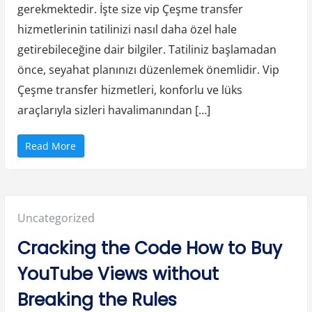
ı
gerekmektedir. İşte size vip Çeşme transfer
n
U
hizmetlerinin tatilinizi nasıl daha özel hale
y
u
getirebileceğine dair bilgiler. Tatiliniz başlamadan
m
l
önce, seyahat planınızı düzenlemek önemlidir. Vip
u
D
a
Çeşme transfer hizmetleri, konforlu ve lüks
n
s
araçlarıyla sizleri havalimanından […]
ı
”
“
Read More
V
i
p
Ç
e
ş
m
Posted
Uncategorized
e
T
r
in:
Cracking the Code How to Buy
a
n
s
YouTube Views without
f
e
r
Breaking the Rules
H
i