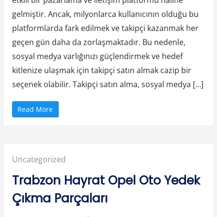
ı
n
gelmiştir. Ancak, milyonlarca kullanıcının olduğu bu
ı
z
ı
platformlarda fark edilmek ve takipçi kazanmak her
G
ü
geçen gün daha da zorlaşmaktadır. Bu nedenle,
v
e
sosyal medya varlığınızı güçlendirmek ve hedef
n
l
kitlenize ulaşmak için takipçi satın almak cazip bir
e
T
seçenek olabilir. Takipçi satın alma, sosyal medya […]
a
ş
ı
m
“
a
Read More
T
n
a
ı
k
n
i
İ
p
p
ç
u
i
ç
Posted
Uncategorized
S
l
a
a
t
r
in:
Trabzon Hayrat Opel Oto Yedek
ı
ı
n
”
A
Çıkma Parçaları
l
a
r
a