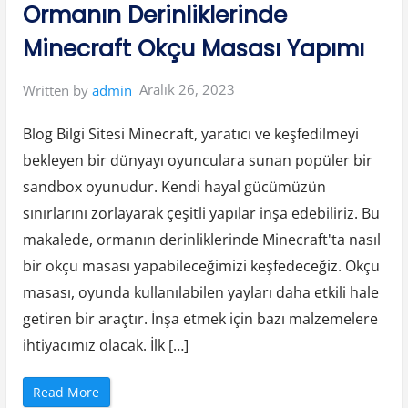
in:
Ormanın Derinliklerinde
N
e
d
Minecraft Okçu Masası Yapımı
i
r
V
e
Aralık 26, 2023
Written by
admin
B
l
o
g
Blog Bilgi Sitesi Minecraft, yaratıcı ve keşfedilmeyi
N
a
bekleyen bir dünyayı oyunculara sunan popüler bir
s
ı
sandbox oyunudur. Kendi hayal gücümüzün
l
Y
a
sınırlarını zorlayarak çeşitli yapılar inşa edebiliriz. Bu
z
ı
makalede, ormanın derinliklerinde Minecraft'ta nasıl
l
ı
bir okçu masası yapabileceğimizi keşfedeceğiz. Okçu
r
”
masası, oyunda kullanılabilen yayları daha etkili hale
getiren bir araçtır. İnşa etmek için bazı malzemelere
ihtiyacımız olacak. İlk […]
“
Read More
O