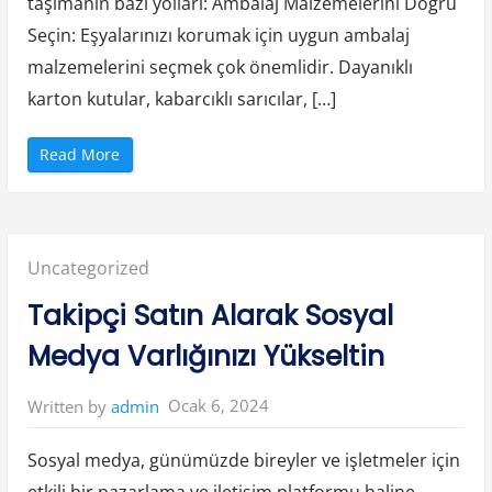
taşımanın bazı yolları: Ambalaj Malzemelerini Doğru
Seçin: Eşyalarınızı korumak için uygun ambalaj
malzemelerini seçmek çok önemlidir. Dayanıklı
karton kutular, kabarcıklı sarıcılar, […]
“
Read More
T
a
ş
ı
n
m
a
Posted
Uncategorized
S
ı
r
in:
Takipçi Satın Alarak Sosyal
a
s
ı
Medya Varlığınızı Yükseltin
n
d
a
E
Ocak 6, 2024
Written by
admin
ş
y
a
l
Sosyal medya, günümüzde bireyler ve işletmeler için
a
r
etkili bir pazarlama ve iletişim platformu haline