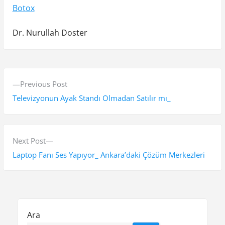
Botox
Dr. Nurullah Doster
Y
P
Previous Post
a
r
Televizyonun Ayak Standı Olmadan Satılır mı_
z
e
v
ı
i
N
Next Post
g
o
e
Laptop Fanı Ses Yapıyor_ Ankara’daki Çözüm Merkezleri
e
u
x
s
t
z
p
p
i
o
o
Ara
s
s