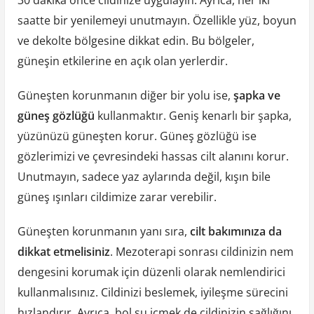
30 dakika önce cildinize uygulayın. Ayrıca, her iki
saatte bir yenilemeyi unutmayın. Özellikle yüz, boyun
ve dekolte bölgesine dikkat edin. Bu bölgeler,
güneşin etkilerine en açık olan yerlerdir.
Güneşten korunmanın diğer bir yolu ise,
şapka ve
güneş gözlüğü
kullanmaktır. Geniş kenarlı bir şapka,
yüzünüzü güneşten korur. Güneş gözlüğü ise
gözlerimizi ve çevresindeki hassas cilt alanını korur.
Unutmayın, sadece yaz aylarında değil, kışın bile
güneş ışınları cildimize zarar verebilir.
Güneşten korunmanın yanı sıra,
cilt bakımınıza da
dikkat etmelisiniz
. Mezoterapi sonrası cildinizin nem
dengesini korumak için düzenli olarak nemlendirici
kullanmalısınız. Cildinizi beslemek, iyileşme sürecini
hızlandırır. Ayrıca, bol su içmek de cildinizin sağlığını