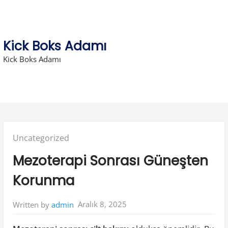
Skip
to
content
Kick Boks Adamı
Kick Boks Adamı
Posted
Uncategorized
in:
Mezoterapi Sonrası Güneşten
Korunma
Aralık 8, 2025
Written by
admin