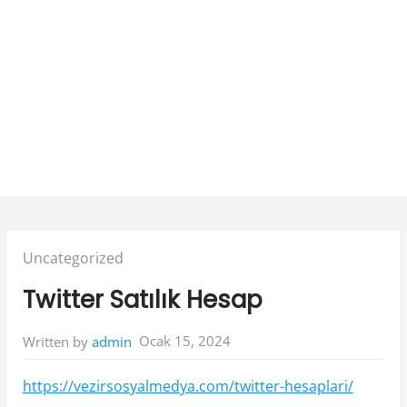
Posted
Uncategorized
in:
Twitter Satılık Hesap
Ocak 15, 2024
Written by
admin
https://vezirsosyalmedya.com/twitter-hesaplari/