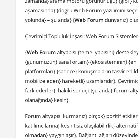
zamanda} arama motoru görünürlüğü} {gibi } ku
aşamasında} {doğru Web Forum yazılımını seçer
yolunda} – şu anda} {
Web Forum
dünyanız} olu
Çevrimiçi Topluluk İnşası: Web Forum Sistemle
{
Web Forum
altyapısı {temel yapısını} destekl
{günümüzün} sanal ortam} {ekosisteminin} {en ö
platformları} {sadece} konuşmaların tasvir edildi
mobilize eden} hareketli} uzamlarıdır}. Çevrim
fark ederler}: hakiki sonuç} {şu anda} forum alt
olanağında} kesin}.
Forum altyapısı kurmanız} birçok} pozitif etkile
katılımcılarına} kesintisiz ulaşılabilirlik} altern
olmadan} yaygınlaşır}. Bağlantı ağları düzeyin