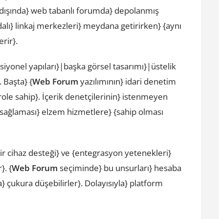
n dışında} web tabanlı forumda} depolanmış
alı} linkaj merkezleri} meydana getirirken} {aynı
rir}.
iyonel yapıları}|başka görsel tasarımı}|üstelik
. Başta} {
Web Forum
yazılımının} idari denetim
role sahip}. İçerik denetçilerinin} istenmeyen
} {sağlaması} elzem hizmetlere} {sahip olması
ir cihaz desteği} ve {entegrasyon yetenekleri}
}. {
Web Forum
seçiminde} bu unsurları} hesaba
 çukura düşebilirler}. Dolayısıyla} platform