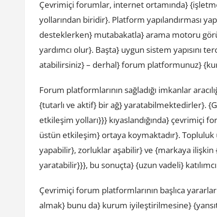
Çevrimiçi forumlar, internet ortamında} {işletm
yollarından biridir}. Platform yapılandırması ya
desteklerken} mutabakatla} arama motoru görün
yardımcı olur}. Başta} uygun sistem yapısını te
atabilirsiniz} – derhal} forum platformunuz} {kur
Forum platformlarının sağladığı imkanlar aracılı
{tutarlı ve aktif} bir ağ} yaratabilmektedirler}
etkileşim yolları}}} kıyaslandığında} çevrimiçi
üstün etkileşim} ortaya koymaktadır}. Topluluk üy
yapabilir}, zorluklar aşabilir} ve {markaya ilişkin
yaratabilir}}}, bu sonuçta} {uzun vadeli} katılımc
Çevrimiçi forum platformlarının başlıca yararların
almak} bunu da} kurum iyileştirilmesine} {yans