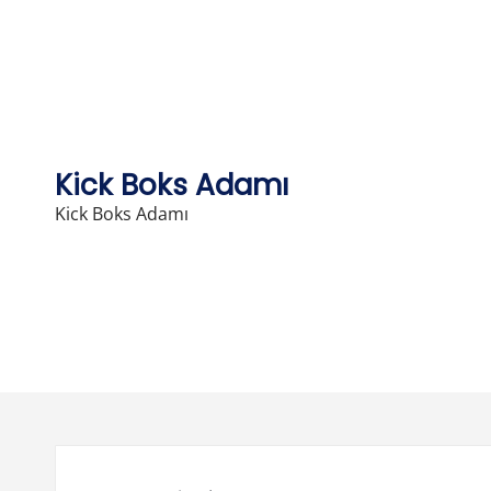
Skip
to
content
Kick Boks Adamı
Kick Boks Adamı