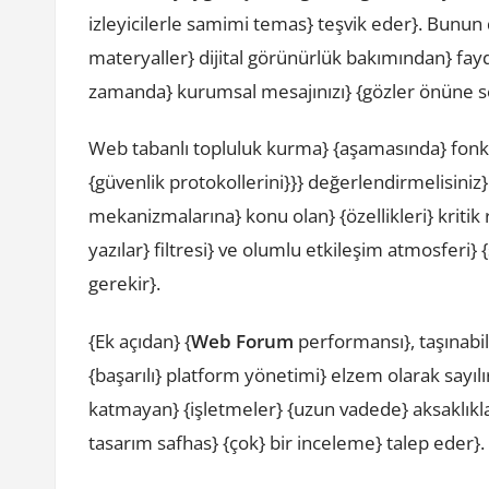
izleyicilerle samimi temas} teşvik eder}. Bunu
materyaller} dijital görünürlük bakımından} fayd
zamanda} kurumsal mesajınızı} {gözler önüne se
Web tabanlı topluluk kurma} {aşamasında} fonks
{güvenlik protokollerini}}} değerlendirmelisiniz}
mekanizmalarına} konu olan} {özellikleri} kritik 
yazılar} filtresi} ve olumlu etkileşim atmosferi
gerekir}.
{Ek açıdan} {
Web Forum
performansı}, taşınabil
{başarılı} platform yönetimi} elzem olarak sayılır
katmayan} {işletmeler} {uzun vadede} aksaklıkla}
tasarım safhas} {çok} bir inceleme} talep eder}.