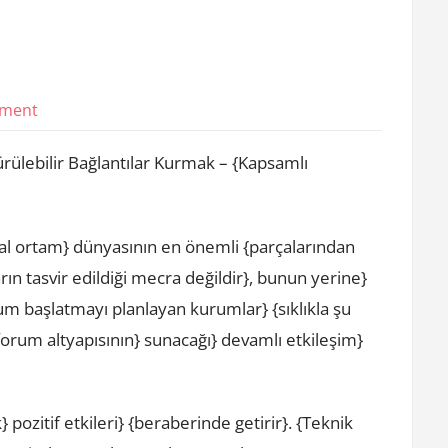
on
mment
Web
lebilir Bağlantılar Kurmak – {Kapsamlı
Forum
nal ortam} dünyasının en önemli {parçalarından
ın tasvir edildiği mecra değildir}, bunun yerine}
rum başlatmayı planlayan kurumlar} {sıklıkla şu
} forum altyapısının} sunacağı} devamlı etkileşim}
pozitif etkileri} {beraberinde getirir}. {Teknik