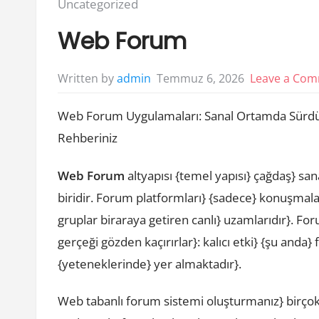
Posted
Uncategorized
in:
Web Forum
Temmuz 6, 2026
Leave a Co
Written by
admin
Web Forum Uygulamaları: Sanal Ortamda Sürdürü
Rehberiniz
Web Forum
altyapısı {temel yapısı} çağdaş} sa
biridir. Forum platformları} {sadece} konuşmalar
gruplar biraraya getiren canlı} uzamlarıdır}. Fo
gerçeği gözden kaçırırlar}: kalıcı etki} {şu anda
{yeteneklerinde} yer almaktadır}.
Web tabanlı forum sistemi oluşturmanız} birçok} 