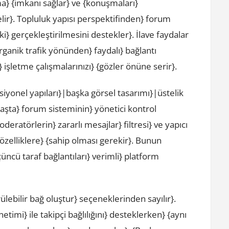
ma} {imkanı sağlar} ve {konuşmaları}
r}. Topluluk yapısı perspektifinden} forum
ki} gerçekleştirilmesini destekler}. İlave faydalar
rganik trafik yönünden} faydalı} bağlantı
işletme çalışmalarınızı} {gözler önüne serir}.
siyonel yapıları}|başka görsel tasarımı}|üstelik
 Başta} forum sisteminin} yönetici kontrol
Moderatörlerin} zararlı mesajlar} filtresi} ve yapıcı
zelliklere} {sahip olması gerekir}. Bunun
üncü taraf bağlantıları} verimli} platform
ülebilir bağ oluştur} seçeneklerinden sayılır}.
timi} ile takipçi bağlılığını} desteklerken} {aynı