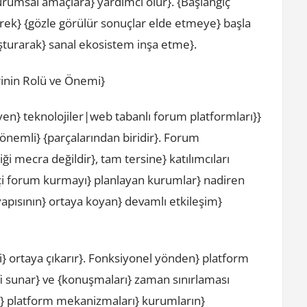
rumsal amaçlara} yardımcı olur}. {Başlangıç
ek} {gözle görülür sonuçlar elde etmeye} başla
şturarak} sanal ekosistem inşa etme}.
rinin Rolü ve Önemi}
eyen} teknolojiler|web tabanlı forum platformları}}
nemli} {parçalarından biridir}. Forum
ği mecra değildir}, tam tersine} katılımcıları
içi forum kurmayı} planlayan kurumlar} nadiren
yapısının} ortaya koyan} devamlı etkileşim}
ri} ortaya çıkarır}. Fonksiyonel yönden} platform
atifi sunar} ve {konuşmaları} zaman sınırlaması
de} platform mekanizmaları} kurumların}