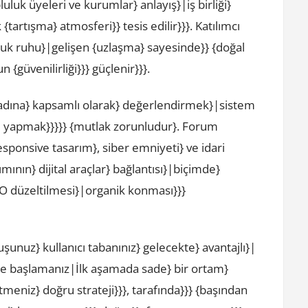
luk üyeleri ve kurumlar} anlayış}|iş birliği}
artışma} atmosferi}} tesis edilir}}}. Katılımcı
uk ruhu}|gelişen {uzlaşma} sayesinde}} {doğal
 {güvenilirliği}}} güçlenir}}}.
adına} kapsamlı olarak} değerlendirmek}|sistem
iti yapmak}}}}} {mutlak zorunludur}. Forum
sponsive tasarım}, siber emniyeti} ve idari
ımının} dijital araçlar} bağlantısı}|biçimde}
O düzeltilmesi}|organik konması}}}
nuz} kullanıcı tabanınız} gelecekte} avantajlı}|
 ile başlamanız|İlk aşamada sade} bir ortam}
tmeniz} doğru strateji}}}, tarafında}}} {başından