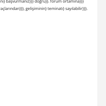
ini} başvurmanız}}} doğru}}. forum ortamına}}}
çlarından}}}, gelişiminin} teminatı} sayılabilir}}}.