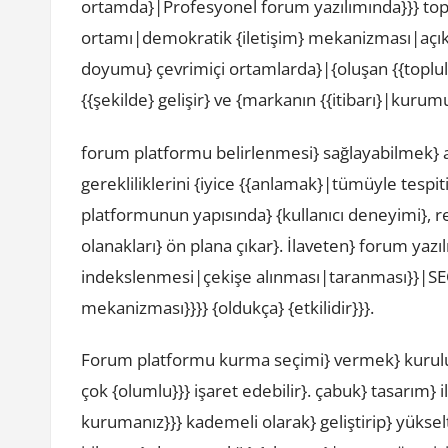
ortamda}|Profesyonel forum yazılımında}}} toplu
ortamı|demokratik {iletişim} mekanizması|açık {t
doyumu} çevrimiçi ortamlarda}|{oluşan {{toplul
{{şekilde} gelişir} ve {markanın {{itibarı}|kurumun
forum platformu belirlenmesi} sağlayabilmek} 
gerekliliklerini {iyice {{anlamak}|tümüyle tesp
platformunun yapısında} {kullanıcı deneyimi}, re
olanakları} ön plana çıkar}. İlaveten} forum yazıl
indekslenmesi|çekişe alınması|taranması}}|SE
mekanizması}}}} {oldukça} {etkilidir}}}.
Forum platformu kurma seçimi} vermek} kuruluşu
çok {olumlu}}} işaret edebilir}. çabuk} tasarım}
kurumanız}}} kademeli olarak} geliştirip} yüksel