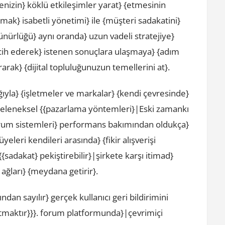
enizin} köklü etkileşimler yarat} {etmesinin
pmak} isabetli yönetimi} ile {müşteri sadakatini}
ürlüğü} aynı oranda} uzun vadeli stratejiye}
rcih ederek} istenen sonuçlara ulaşmaya} {adım
arak} {dijital topluluğunuzun temellerini at}.
ğıyla} {işletmeler ve markalar} {kendi çevresinde}
. {Geleneksel {{pazarlama yöntemleri}|Eski zamankı
 forum sistemleri} performans bakımından oldukça}
eleri kendileri arasında} {fikir alışverişi
 {{sadakat} pekiştirebilir}|şirkete karşı itimad}
ı ağları} {meydana getirir}.
dan sayılır} gerçek kullanıcı geri bildirimini
ıtmaktır}}}. forum platformunda}|çevrimiçi