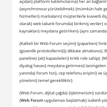
açıdan} platform katılımcılarına} her an bağlan
{asynchronous yürütebilmek} {mümkün hale geli
hizmetleri} markaların} müşterilerle kuvvetli iliş
olarak} web tabanlı forumda} birikmiş veriler} o
kaynakları} meydana getirirken} {aynı zamanda} 
{Kaliteli bir Web Forum seçimi} {yaparken} fonk
{güvenlik protokollerini}}} dikkate almalısınız}.
paneline} {ait} kapasiteleri} kritik role sahip}. {
diyalog havası} meydana getirmesi} lazımgelen ö
yanında} forum hızı}, cep telefonu erişimi} ve üç
yönetimi} temel gerekliliktir}.
{Web Forum, dijital çağda} {işletmenizin} sürdür
{
Web Forum
uygulaması başlatmak} isabetli yöne