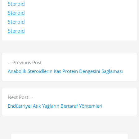
Steroid
Steroid
Steroid
Steroid
Y
P
Previous Post
a
r
Anabolik Steroidlerin Kas Protein Dengesini Sağlaması
z
e
v
ı
i
N
Next Post
g
o
e
Endüstriyel Atık Yağların Bertaraf Yöntemleri
e
u
x
s
t
z
p
p
i