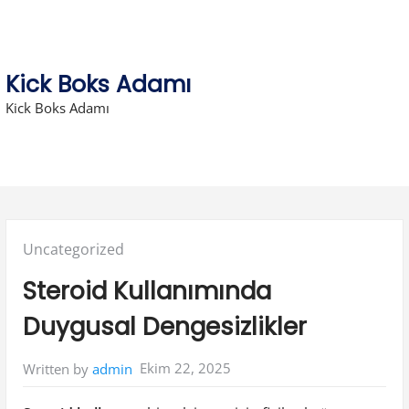
Skip
to
content
Kick Boks Adamı
Kick Boks Adamı
Posted
Uncategorized
in:
Steroid Kullanımında
Duygusal Dengesizlikler
Ekim 22, 2025
Written by
admin