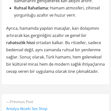
damarlarını genişleterek kan akışını artırır.
Ruhsal Rahatlama:
Hamam atmosferi, zihinsel
yorgunluğu azaltır ve huzur verir.
Ayrıca, hamamda yapılan masajlar, kan dolaşımını
artırarak kas gerginliğini azaltır ve genel bir
rahatsızlık hissi
ortadan kalkar. Bu ritüeller, sadece
bedensel değil, aynı zamanda ruhsal bir yenilenme
sağlar. Sonuç olarak, Türk hamamı, hem geleneksel
bir kültürel miras hem de modern sağlık ihtiyaçlarına
cevap veren bir uygulama olarak öne çıkmaktadır.
Y
P
Previous Post
a
r
Antalya Akseki Sex Shop