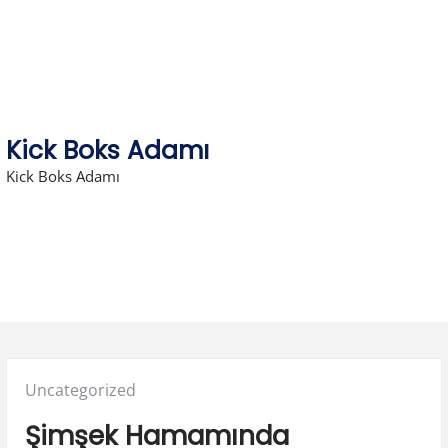
Skip
to
content
Kick Boks Adamı
Kick Boks Adamı
Posted
Uncategorized
in:
Şimşek Hamamında