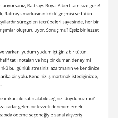
m arıyorsanız, Rattrays Royal Albert tam size göre!
rak, Rattrays markasının köklü geçmişi ve tütün
yıllardır süregelen tecrübeleri sayesinde, her bir
ışımlar oluşturuluyor. Sonuç mu? Eşsiz bir lezzet
hve varken, yudum yudum içtiğiniz bir tütün.
 hafif tatlı notaları ve hoş bir duman deneyimi
nkü bu, günlük stresinizi azaltmanın ve kendinize
harika bir yolu. Kendinizi şımartmak istediğinizde,
.
me imkanı ile satın alabileceğinizi duydunuz mu?
ınıza kadar gelen bir lezzeti deneyimlemek
 kapıda ödeme seçeneğiyle sanal alışveriş