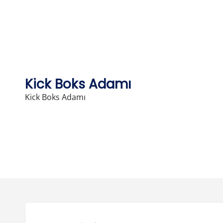
Skip
to
content
Kick Boks Adamı
Kick Boks Adamı