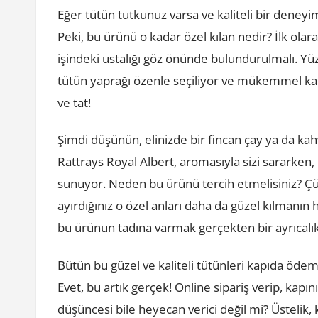
Eğer tütün tutkunuz varsa ve kaliteli bir deneyi
Peki, bu ürünü o kadar özel kılan nedir? İlk ola
işindeki ustalığı göz önünde bulundurulmalı. Yüz
tütün yaprağı özenle seçiliyor ve mükemmel kar
ve tat!
Şimdi düşünün, elinizde bir fincan çay ya da ka
Rattrays Royal Albert, aromasıyla sizi sararken,
sunuyor. Neden bu ürünü tercih etmelisiniz? Çü
ayırdığınız o özel anları daha da güzel kılmanın 
bu ürünun tadına varmak gerçekten bir ayrıcalık
Bütün bu güzel ve kaliteli tütünleri kapıda öde
Evet, bu artık gerçek! Online sipariş verip, kap
düşüncesi bile heyecan verici değil mi? Üstelik,