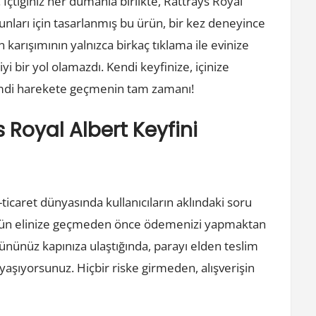
 İçtiğiniz her dumanla birlikte, Rattrays Royal
unları için tasarlanmış bu ürün, bir kez deneyince
 karışımının yalnızca birkaç tıklama ile evinize
yi bir yol olamazdı. Kendi keyfinize, içinize
Şimdi harekete geçmenin tam zamanı!
Royal Albert Keyfini
ticaret dünyasında kullanıcıların aklındaki soru
r ürün elinize geçmeden önce ödemenizi yapmaktan
nünüz kapınıza ulaştığında, parayı elden teslim
şıyorsunuz. Hiçbir riske girmeden, alışverişin