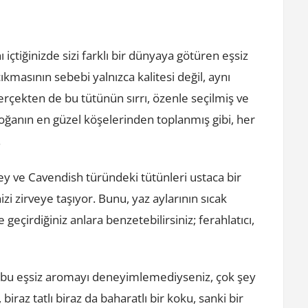
içtiğinizde sizi farklı bir dünyaya götüren eşsiz
ıkmasının sebebi yalnızca kalitesi değil, aynı
çekten de bu tütünün sırrı, özenle seçilmiş ve
oğanın en güzel köşelerinden toplanmış gibi, her
.
ley ve Cavendish türündeki tütünleri ustaca bir
zi zirveye taşıyor. Bunu, yaz aylarının sıcak
eçirdiğiniz anlara benzetebilirsiniz; ferahlatıcı,
n bu eşsiz aromayı deneyimlemediyseniz, çok şey
iraz tatlı biraz da baharatlı bir koku, sanki bir