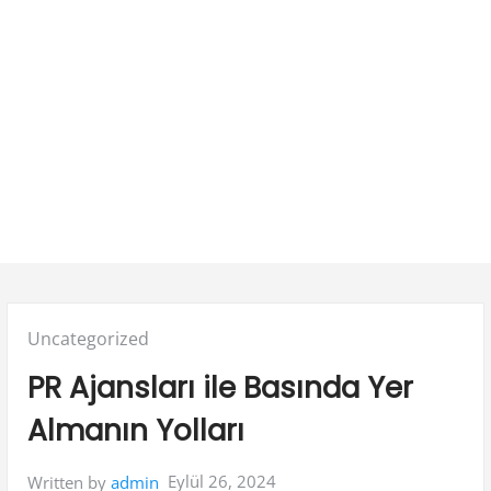
Posted
Uncategorized
in:
PR Ajansları ile Basında Yer
Almanın Yolları
Eylül 26, 2024
Written by
admin