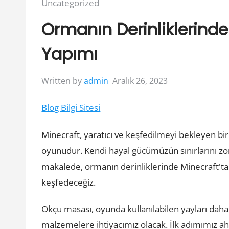
Posted
Uncategorized
in:
Ormanın Derinliklerind
Yapımı
Aralık 26, 2023
Written by
admin
Blog Bilgi Sitesi
Minecraft, yaratıcı ve keşfedilmeyi bekleyen b
oyunudur. Kendi hayal gücümüzün sınırlarını zorla
makalede, ormanın derinliklerinde Minecraft'ta 
keşfedeceğiz.
Okçu masası, oyunda kullanılabilen yayları daha e
malzemelere ihtiyacımız olacak. İlk adımımız 