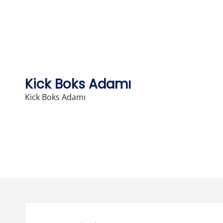
Skip
to
content
Kick Boks Adamı
Kick Boks Adamı