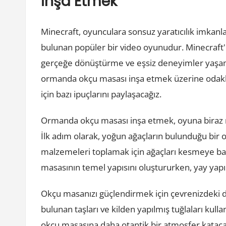
İnşa Etmek
Minecraft, oyunculara sonsuz yaratıcılık imkanl
bulunan popüler bir video oyunudur. Minecraft'ı
gerçeğe dönüştürme ve eşsiz deneyimler yaşama
ormanda okçu masası inşa etmek üzerine odakla
için bazı ipuçlarını paylaşacağız.
Ormanda okçu masası inşa etmek, oyuna biraz mac
İlk adım olarak, yoğun ağaçların bulunduğu bir
malzemeleri toplamak için ağaçları kesmeye başl
masasının temel yapısını oluştururken, yay yapım
Okçu masanızı güçlendirmek için çevrenizdeki d
bulunan taşları ve kilden yapılmış tuğlaları kulla
okçu masasına daha otantik bir atmosfer kataca