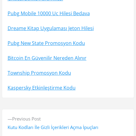
Pubg Mobile 10000 Uc Hilesi Bedava
Dreame Kitap Uygulaması Jeton Hilesi
Pubg New State Promosyon Kodu
Bitcoin En Güvenilir Nereden Alınır
Township Promosyon Kodu
Kaspersky Etkinleştirme Kodu
Y
P
Previous Post
a
r
Kutu Kodları İle Gizli İçerikleri Açma İpuçları
e