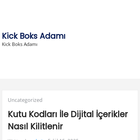
Skip
to
content
Kick Boks Adamı
Kick Boks Adamı
Posted
Uncategorized
in:
Kutu Kodları İle Dijital İçerikler
Nasıl Kilitlenir