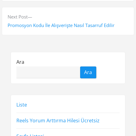
z
v
ı
i
N
Next Post
g
o
e
Promosyon Kodu İle Alışverişte Nasıl Tasarruf Edilir
e
u
x
s
t
z
p
p
i
o
o
Ara
n
s
s
Ara
t
t
m
:
:
e
s
Liste
i
Reels Yorum Arttırma Hilesi Ücretsiz