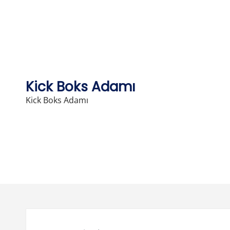
Skip
to
content
Kick Boks Adamı
Kick Boks Adamı