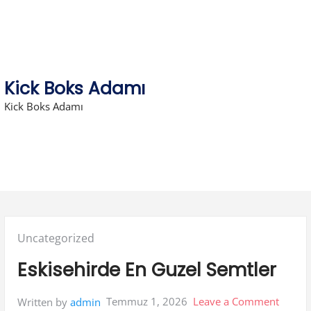
Skip
to
content
Kick Boks Adamı
Kick Boks Adamı
Posted
Uncategorized
in:
Eskisehirde En Guzel Semtler
on
Temmuz 1, 2026
Leave a Comment
Written by
admin