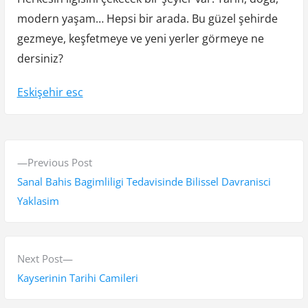
modern yaşam… Hepsi bir arada. Bu güzel şehirde
gezmeye, keşfetmeye ve yeni yerler görmeye ne
dersiniz?
Eskişehir esc
Y
P
Previous Post
a
r
Sanal Bahis Bagimliligi Tedavisinde Bilissel Davranisci
z
e
Yaklasim
v
ı
i
g
o
N
Next Post
e
u
e
Kayserinin Tarihi Camileri
s
x
z