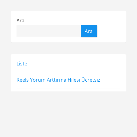
Ara
Ara
Liste
Reels Yorum Arttırma Hilesi Ücretsiz
Sayfa Listesi
Ücretsiz Şifresiz Spotify Takipçi Hilesi