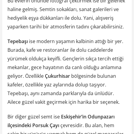
Bu evlerin önünde fotoğraf çektirmek ise bir gelenek
haline gelmiş. Semtin sokakları, sanat galerileri ve
hediyelik eşya dükkanları ile dolu. Yani, alışveriş
yaparken tarihi bir atmosferin tadını çıkarabilirsiniz.
Tepebaşı
ise modern yaşamın kalbinin attığı bir yer.
Burada, kafe ve restoranlar ile dolu caddelerde
yürümek oldukça keyifli. Gençlerin sıkça tercih ettiği
mekanlar, gece hayatının da canlı olduğu anlamına
geliyor. Özellikle
Çukurhisar
bölgesinde bulunan
kafeler, özellikle yaz aylarında dolup taşıyor.
Tepebaşı, aynı zamanda parklarıyla da ünlüdür.
Ailece güzel vakit geçirmek için harika bir seçenek.
Bir diğer güzel semt ise
Eskişehir’in Odunpazarı
ilçesindeki Porsuk Çayı
çevresidir. Bu alan, hem
sakin bir yürüyüş yapmak hem de güzel manzaralar