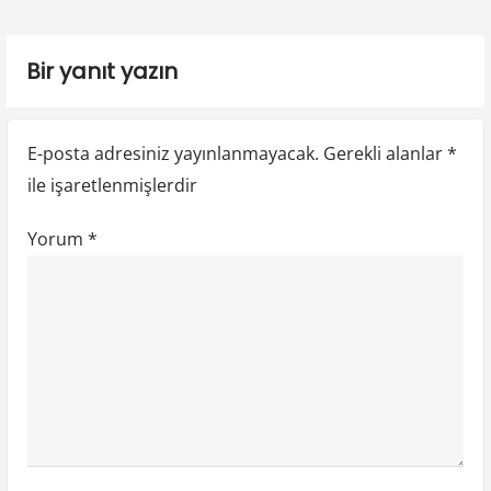
p
t
i
o
p
Bir yanıt yazın
n
s
o
t
s
m
:
t
e
E-posta adresiniz yayınlanmayacak.
Gerekli alanlar
*
:
ile işaretlenmişlerdir
s
i
Yorum
*