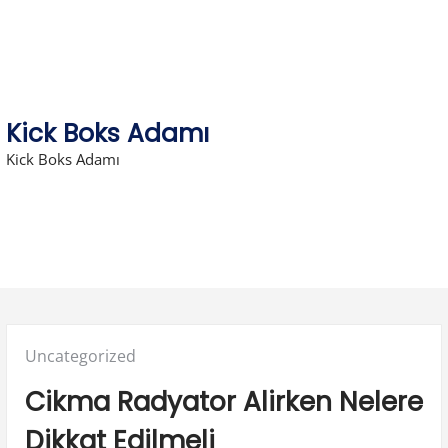
Skip
to
content
Kick Boks Adamı
Kick Boks Adamı
Posted
Uncategorized
in:
Cikma Radyator Alirken Nelere
Dikkat Edilmeli