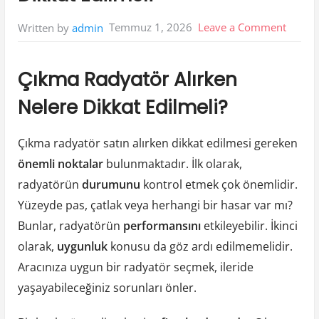
on
Temmuz 1, 2026
Leave a Comment
Written by
admin
Cikma
Radyat
Çıkma Radyatör Alırken
Alirke
Nelere Dikkat Edilmeli?
Nelere
Dikkat
Çıkma radyatör satın alırken dikkat edilmesi gereken
Edilme
önemli noktalar
bulunmaktadır. İlk olarak,
radyatörün
durumunu
kontrol etmek çok önemlidir.
Yüzeyde pas, çatlak veya herhangi bir hasar var mı?
Bunlar, radyatörün
performansını
etkileyebilir. İkinci
olarak,
uygunluk
konusu da göz ardı edilmemelidir.
Aracınıza uygun bir radyatör seçmek, ileride
yaşayabileceğiniz sorunları önler.