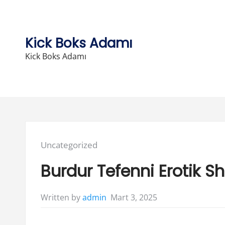
Skip
to
content
Kick Boks Adamı
Kick Boks Adamı
Posted
Uncategorized
in:
Burdur Tefenni Erotik S
Mart 3, 2025
Written by
admin