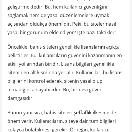
geliştirmektedir. Bu, hem kullanıcı güvenliğini
sağlamak hem de yasal düzenlemelere uymak
açısından oldukça önemlidir. Peki, bu siteler nasıl
yasal bir görünüm elde ediyor? İşte bazı taktikler:
Öncelikle, bahis siteleri genellikle
lisanslarını
açıkça
belirtirler. Bu, kullanıcıların güvenini kazanmanın en
etkili yollarından biridir. Lisans bilgileri genellikle
sitenin en alt kısmında yer alır. Kullanıcılar, bu lisans
bilgilerini kontrol ederek, sitenin yasal olup
olmadığını anlayabilirler. Bu, bir nevi güven
damgasıdır.
Bunun yanı sıra, bahis siteleri
şeffaflık
ilkesine de
önem verir. Kullanıcıların, siteye dair tüm bilgileri
kolayca bulabilmesi gerekir. Örneğin, kullanıcı