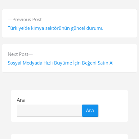
Y
P
Previous Post
a
r
Türkiye’de kimya sektörünün güncel durumu
z
e
v
ı
i
N
Next Post
g
o
e
Sosyal Medyada Hızlı Büyüme İçin Beğeni Satın Al
e
u
x
s
t
z
p
p
i
o
o
Ara
n
s
s
Ara
t
t
m
:
:
e