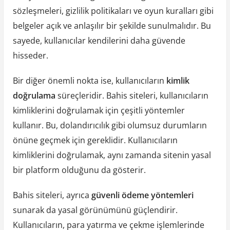
sözleşmeleri, gizlilik politikaları ve oyun kuralları gibi
belgeler açık ve anlaşılır bir şekilde sunulmalıdır. Bu
sayede, kullanıcılar kendilerini daha güvende
hisseder.
Bir diğer önemli nokta ise, kullanıcıların
kimlik
doğrulama
süreçleridir. Bahis siteleri, kullanıcıların
kimliklerini doğrulamak için çeşitli yöntemler
kullanır. Bu, dolandırıcılık gibi olumsuz durumların
önüne geçmek için gereklidir. Kullanıcıların
kimliklerini doğrulamak, aynı zamanda sitenin yasal
bir platform olduğunu da gösterir.
Bahis siteleri, ayrıca
güvenli ödeme yöntemleri
sunarak da yasal görünümünü güçlendirir.
Kullanıcıların, para yatırma ve çekme işlemlerinde