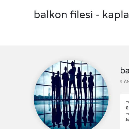
balkon filesi - kapl
ba
AN
T
0
Y
k